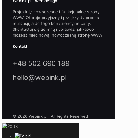
Webink.pl - web design
Projektuję nowoczesne i funkcjonalne strony
WWW. Oferuję przyjazny i przejrzysty proces
realizacji, a do tego konkurencyjne ceny.
Skontaktuj się ze mną i sprawdź, jak łatwo
możesz mieć nową, nowoczesną stronę WWW!
Kontakt
+48 502 690 189
hello@webink.pl
© 2026 Webink.pl | All Rights Reserved