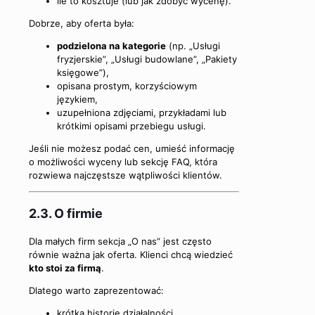
ile to kosztuje (lub jak zdobyć wycenę).
Dobrze, aby oferta była:
podzielona na kategorie
(np. „Usługi
fryzjerskie”, „Usługi budowlane”, „Pakiety
księgowe”),
opisana prostym, korzyściowym
językiem,
uzupełniona zdjęciami, przykładami lub
krótkimi opisami przebiegu usługi.
Jeśli nie możesz podać cen, umieść informację
o możliwości wyceny lub sekcję FAQ, która
rozwiewa najczęstsze wątpliwości klientów.
2.3. O firmie
Dla małych firm sekcja „O nas” jest często
równie ważna jak oferta. Klienci chcą wiedzieć
kto stoi za firmą
.
Dlatego warto zaprezentować:
krótką historię działalności,