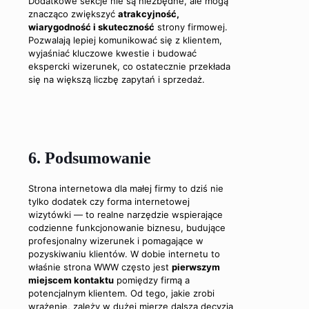
Dodatkowe sekcje nie są niezbędne, ale mogą
znacząco zwiększyć
atrakcyjność,
wiarygodność i skuteczność
strony firmowej.
Pozwalają lepiej komunikować się z klientem,
wyjaśniać kluczowe kwestie i budować
ekspercki wizerunek, co ostatecznie przekłada
się na większą liczbę zapytań i sprzedaż.
6. Podsumowanie
Strona internetowa dla małej firmy to dziś nie
tylko dodatek czy forma internetowej
wizytówki — to realne narzędzie wspierające
codzienne funkcjonowanie biznesu, budujące
profesjonalny wizerunek i pomagające w
pozyskiwaniu klientów. W dobie internetu to
właśnie strona WWW często jest
pierwszym
miejscem kontaktu
pomiędzy firmą a
potencjalnym klientem. Od tego, jakie zrobi
wrażenie, zależy w dużej mierze dalsza decyzja